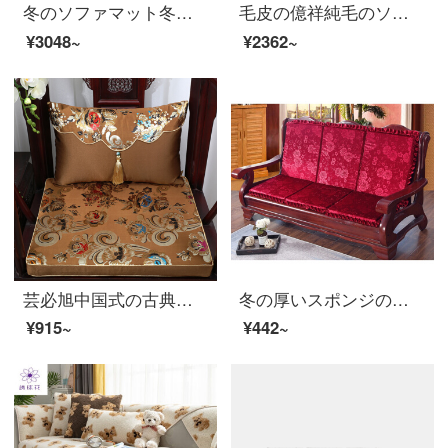
冬のソファマット冬の滑り止めソファカバーカバー全カバー簡単通用クッション厚いpアテナ酒赤シングル+ツイン+貴妃（背もたれ手すりを除く。
毛皮の億祥純毛のソファクッションカバーオーストラリア輸入ウールの絨毯の皮の一体のソファーのクッションベッドの絨毯の寝室のリビングルームの翻り窓の絨毯の羊の皮の冬の厚いソファーの絨毯のベージュ色の全体の首の円75*115 CM
¥3048~
¥2362~
芸必旭中国式の古典ソファクッションクッションクッション冬の赤木クッション厚いスポンジクッションクッションセットカスタマイズコーヒーフラワー51*44スポンジクッション
冬の厚いスポンジの木のソファーに中国式のシングルの赤い木の椅子のソファーのクッションを敷きます。
¥915~
¥442~