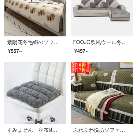
紫陽花冬毛織のソファマットに滑り止め可爱い子羊の绒のソファカバーを厚くしました。
FOOJO欧風ウール冬のソファマット現代滑り止めクッションクッション90*90 cmワンポイントタオル
¥557~
¥457~
すみません、座布団と椅子、オフィスのソファークッションと椅子に冬の学生用マットを厚くして、滑り止めの滑り止めマットを敷いてください。40 cm*40 cm
ふわふわ悦坊ソファクッションセット冬毛绒ソファカバーカバーカバーカバーカバー厚い保温欧風ソファクッションカスタマイズできます。