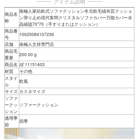
アイテム説明
南極人家紡欧式ソファクッション冬北欧毛绒布芸クッショ
商品名
ン滑り止め現代客間クリスタルソファカバー万能カバー水
称
晶絨毯70*70（手すりまたはクッション）
商品番
10025084107236
号
店舗
南極人文祥専門店
商品毛
200.00 g
重量
商品名
zjf 11151403
材質
その他
スタイ
欧風
ル
サイズ
カスタマイズ
ソファ
ークッ
ソファークッション
ション
適用季
四季
節