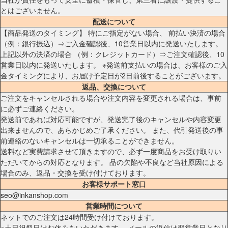
とはございません。
配送について
【商品発送のタイミング】 特にご指定がない場合、 前払い決済の場合
（例：銀行振込）⇒ご入金確認後、10営業日以内に発送いたします。
上記以外の決済の場合 （例：クレジットカード）⇒ご注文確認後、10
営業日以内に発送いたします。 ※発送前支払いの場合は、お客様のご入
金タイミングにより、お届け予定日が2日前後することがございます。
返品、交換について
ご注文をキャンセルされる場合や注文内容を変更される場合は、事前
に必ずご連絡ください。
発送前であれば対応可能ですが、発送完了後のキャンセルや内容変更
出来ませんので、あらかじめご了承ください。 また、代引発送後の事
前連絡のないキャンセルは一切承ることができません。
送料など実費請求させて頂きますので、必ず一度商品をお受け取りい
ただいてからの対応となります。 品の欠陥や不良など当社原因による
場合のみ、返品・交換を受け付けております。
お客様サポート窓口
seo@inkanshop.com
営業時間について
ネットでのご注文は24時間受け付けております。
※土日祝祭日はお休みをいただきます。 メールの返信は翌営業日となり