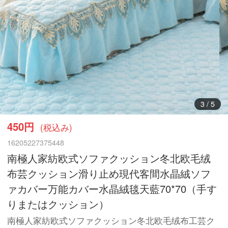
3
/
5
450円
(税込み)
16205227375448
南極人家紡欧式ソファクッション冬北欧毛绒
布芸クッション滑り止め現代客間水晶絨ソフ
ァカバー万能カバー水晶絨毯天藍70*70（手す
りまたはクッション）
南極人家紡欧式ソファクッション冬北欧毛绒布工芸ク