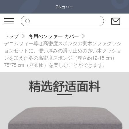
CNカバー
トップ
冬用のソファー カバー
デニムフィー尊は高密度スポンジの実木ソファクッシ
ョンセットに、硬い厚みの滑り止めの赤い木クッショ
ンを加えた冬の高密度スポンジ（厚さ約12-15 cm）
75*75 cm（座布団）を楽しむことができます。