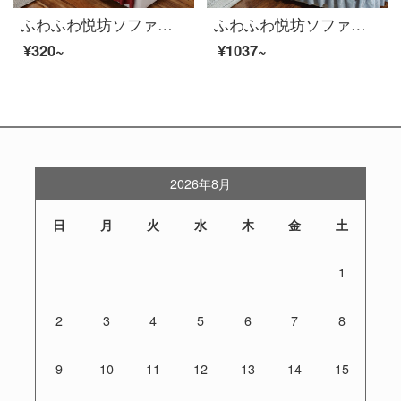
ふわふわ悦坊ソファクッションセット冬毛绒ソファカバーカバーカバーカバーカバー厚い保温欧風ソファクッションカスタマイズできます。
ふわふわ悦坊ソファクッションセット冬毛绒ソファカバーカバーカバーカバーカバー厚い保温欧風ソファクッションカスタマイズできる思い出-灰色80*240+15 cm垂れ下がり一面
¥320~
¥1037~
2026年8月
日
月
火
水
木
金
土
1
2
3
4
5
6
7
8
9
10
11
12
13
14
15