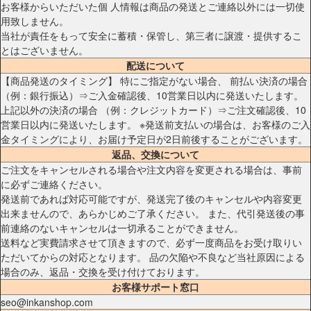
お客様からいただいた個 人情報は商品の発送とご連絡以外には一切使
用致しません。
当社が責任をもって安全に蓄積・保管し、第三者に譲渡・提供するこ
とはございません。
配送について
【商品発送のタイミング】 特にご指定がない場合、 前払い決済の場合
（例：銀行振込）⇒ご入金確認後、10営業日以内に発送いたします。
上記以外の決済の場合 （例：クレジットカード）⇒ご注文確認後、10
営業日以内に発送いたします。 ※発送前支払いの場合は、お客様のご入
金タイミングにより、お届け予定日が2日前後することがございます。
返品、交換について
ご注文をキャンセルされる場合や注文内容を変更される場合は、事前
に必ずご連絡ください。
発送前であれば対応可能ですが、発送完了後のキャンセルや内容変更
出来ませんので、あらかじめご了承ください。 また、代引発送後の事
前連絡のないキャンセルは一切承ることができません。
送料など実費請求させて頂きますので、必ず一度商品をお受け取りい
ただいてからの対応となります。 品の欠陥や不良など当社原因による
場合のみ、返品・交換を受け付けております。
お客様サポート窓口
seo@inkanshop.com