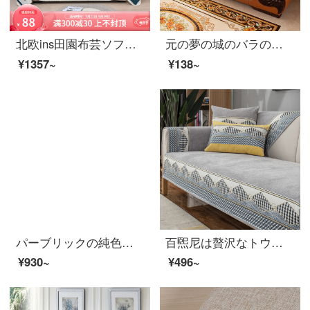
北欧ins田園布芸ソファーカバー全カバーソファタオル雪尼爾ソファ布クッション四季通用のシングルソファータオル全カバーカバークッション冬防塵滑り止めソファー毛布が麦田-灰緑180*320 cmを通ります。
元の夢の城のバラの毛の绒の皮のソファーの敷き物の1+2+3冬季滑り止めの組み合わせの皮のソファーのカバーの全カバーの万能カバーの厚い旧式の皮のソファーのクッションのソファーのカバーのソファーのタオルの色の55*55 cm中間の折り目がなくて、タオルを支えますとし...
¥1357~
¥138~
パーブリックの純色ソファカバーは冬のウールの厚いリビングルームに通用する滑り止め弾力性のあるソファマットの全カバーの絨毯-グレーブルーの3人の長さは190-240 cmで、小貴妃(単品)に使用できます。
百煕尼は贅沢なトウモロコシの絨毯のソファーを敷いて現代に簡明でファッション的な四季の滑り止めのマットを敷きます。秋冬通用のリビングルームのソファーはカバーのオーダーメイドをかぶせます。
¥930~
¥496~