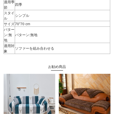
適用季
四季
節
スタイ
シンプル
ル
サイズ
70*70 cm
パター
ン:無
パターン:無地
地
適用対
ソファーを組み合わせる
象
お勧め商品