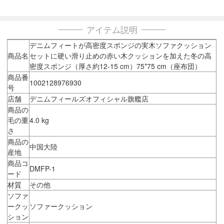
アイテム説明
デニムフィートが高密度スポンジの実木ソファクッション
商品名
セットに硬い滑り止めの赤い木クッションを加えた冬の高
密度スポンジ（厚さ約12-15 cm）75*75 cm（座布団）
商品番
1002128976930
号
店舗
デニムフィールズオフィシャル旗艦店
商品の
毛の重
4.0 kg
さ
商品の
中国大陸
産地
商品コ
DMFP-1
ード
材質
その他
ソファ
ークッ
ソファークッション
ション