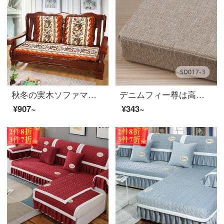
秋冬の実木ソファマットにビロード保温クッション厚い旧式の赤木質ソファカバーフランネル三人乗りの滑り止めの長いシートとゴンドラ-オレンジ三人乗り：53*170 cm（背もたれを含まない）
デニムフィー尊は高密度のスポンジクッションを楽しんでいます。食事と椅子のクッションをカスタマイズして、窓マットの窓にマットを敷いています。冬はSD 017-3 50 x 50 cm（厚さ5 cm）です。
¥907~
¥343~