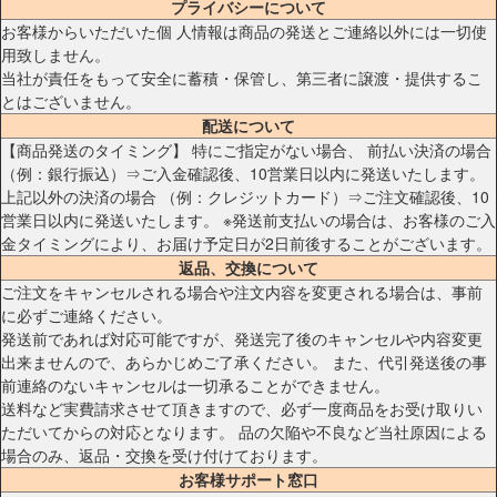
プライバシーについて
お客様からいただいた個 人情報は商品の発送とご連絡以外には一切使
用致しません。
当社が責任をもって安全に蓄積・保管し、第三者に譲渡・提供するこ
とはございません。
配送について
【商品発送のタイミング】 特にご指定がない場合、 前払い決済の場合
（例：銀行振込）⇒ご入金確認後、10営業日以内に発送いたします。
上記以外の決済の場合 （例：クレジットカード）⇒ご注文確認後、10
営業日以内に発送いたします。 ※発送前支払いの場合は、お客様のご入
金タイミングにより、お届け予定日が2日前後することがございます。
返品、交換について
ご注文をキャンセルされる場合や注文内容を変更される場合は、事前
に必ずご連絡ください。
発送前であれば対応可能ですが、発送完了後のキャンセルや内容変更
出来ませんので、あらかじめご了承ください。 また、代引発送後の事
前連絡のないキャンセルは一切承ることができません。
送料など実費請求させて頂きますので、必ず一度商品をお受け取りい
ただいてからの対応となります。 品の欠陥や不良など当社原因による
場合のみ、返品・交換を受け付けております。
お客様サポート窓口