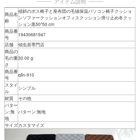
アイテム説明
傾斜のボス椅子と座布団の毛绒保温パソコン椅子クッショ
商品名
ンソファークッションオフィスクッション滑り止め冬クッ
称
ション黒50*50 cm
商品番
19430681947
号
店舗
傾虫居専門店
商品の
毛の重
30.00 g
さ
商品番
qlln-910
号
スタイ
シンプル
ル
材質
その他
パター
ン:無
パターン:無地
地
サイズ
カスタマイズ