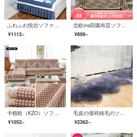
ふわふわ悦坊ソファクッションセット冬毛绒ソファカバーカバーカバーカバーカバー厚い保温欧風ソファクッションカスタマイズできます。
北欧ins田園布芸ソファーカバー全カバーソファータオル雪尼爾ソファー布クッション四季通用のシングルソファータオル全カバーカバーカバーカバーカバーカバーカバー防塵滑り止めソファ毛布幾何学線-浅カレー180*200 cm
¥1113~
¥899~
卡植欧（KZO）ソファマット四季亜麻シートシンプルな布芸カスタマイズユニバーサル滑り止めソファカバー秋冬モデル琥珀の夏110*110 cm
毛皮の億祥純毛のソファクッションカバーオーストラリア輸入ウールの絨毯の皮の一体のソファーのクッションベッドの絨毯のベッドルームのリビングルームの翻り窓の絨毯の羊の皮の冬の厚いソファーのじゅうたんの深さ灰色の全体の皮は75*115 cmです。
¥1052~
¥2362~