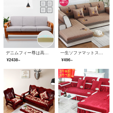
デニムフィー尊は高密度スポンジの実木ソファクッションセットに、硬い厚みの滑り止めの赤い木クッションを加えた冬の高密度スポンジ（厚さ約12-15 cm）75*75 cm（座布団）を楽しむことができます。
一生ソファマットスーツに厚いソファカバーを加えて、毛の絨毯クッションをカバーします。秋冬の布芸滑り止めソファーのカバーをして、純色の新しい中国式の3人の組み合わせです。
¥2438~
¥496~