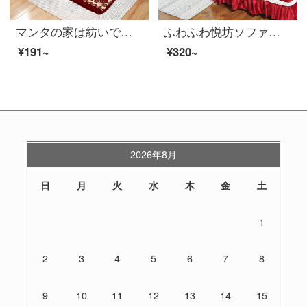
マンタの家は紡いで厚い冬の木のソファーのクッションを持っています。背中付きの旧式滑り止め木の四季折々の赤い木通用三人スポンジクッション国色天香-紅52*52 cm/一人乗りの席です。
ふわふわ悦坊ソファクッションセット冬毛绒ソファカバーカバーカバーカバーカバー厚い保温欧風ソファクッションカスタマイズできます。
¥191~
¥320~
2026年8月
日
月
火
水
木
金
土
1
2
3
4
5
6
7
8
9
10
11
12
13
14
15