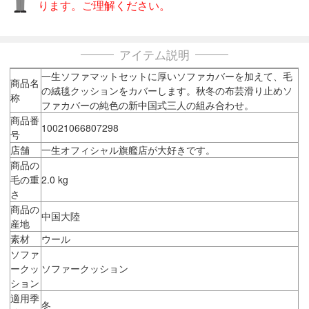
ります。ご理解ください。
アイテム説明
一生ソファマットセットに厚いソファカバーを加えて、毛
商品名
の絨毯クッションをカバーします。秋冬の布芸滑り止めソ
称
ファカバーの純色の新中国式三人の組み合わせ。
商品番
10021066807298
号
店舗
一生オフィシャル旗艦店が大好きです。
商品の
毛の重
2.0 kg
さ
商品の
中国大陸
産地
素材
ウール
ソファ
ークッ
ソファークッション
ション
適用季
冬