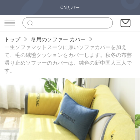
CNカバー
トップ
冬用のソファー カバー
一生ソファマットスーツに厚いソファカバーを加え
て、毛の絨毯クッションをカバーします。秋冬の布芸
滑り止めソファーのカバーは、純色の新中国人三人で
す。