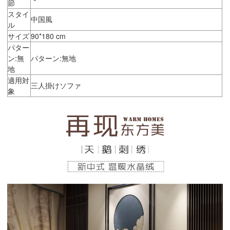
節
スタイ
中国風
ル
サイズ
90*180 cm
パター
ン:無
パターン:無地
地
適用対
三人掛けソファ
象