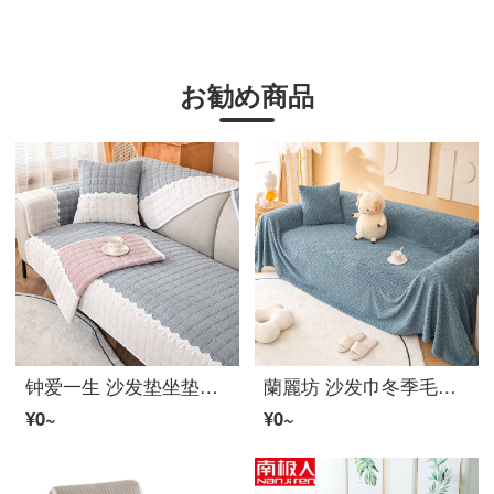
お勧め商品
钟爱一生 沙发垫坐垫冬季加厚毛フランネルソファーカバー罩 防滑沙发盖巾红木沙发坐垫子 灯芯フランネル拼接（浅灰色）90*90cm
蘭麗坊 沙发巾冬季毛フランネル保暖沙发盖2022新款全包ソファーカバー罩坐垫保暖多功能盖毯防尘罩 悠阁-宝蓝 30*50cm腰枕套(不含芯)一张
¥0~
¥0~