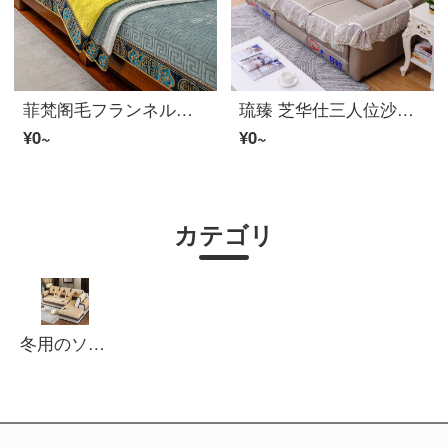
菲梵阁毛フランネル沙发垫套装冬季加厚坐垫实木新中式靠背垫四季通用ソファーカバー罩盖布巾 浅蓝福熹 70*70cm
琉臻 芝华仕三人位沙发垫四季通用欧式头等舱革張りのソファ防滑冬季坐垫子套罩巾 按摩裙边-米色 加大三人位套餐（坐垫3+靠背3+扶手2个）
¥0~
¥0~
カテゴリ
冬用のソファー カバー