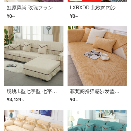
虹原风尚 玫瑰フランネル沙发垫冬季ソファーカバー罩全包毛フランネル盖布巾客厅组合皮木沙发冬款保暖坐垫子靠背巾贵妃位可定制 玫瑰フランネル-紫罗兰 宽70*长70cm(可做扶手或靠背巾)一张
LXRXDD 北欧简约沙发垫四季通用防滑革張りのソファ冬季シュニエ坐垫靠背巾盖布定制 菱波-灰色 70*70cm
¥0~
¥0~
境珧 L型七字型 七字形ソファーカバー3.6米罩全包冬季四季通用简约现代沙发垫定做定制贵妃 米色 【定制专拍(四面全包/特殊尺寸/贵妃一体联系在线客
菲梵阁撸猫感沙发垫套装冬款防滑坐垫子加厚简约现代ソファーカバー罩毛フランネル盖布巾冬季 芯晴-卡其 70*70cm一片
¥3,124~
¥0~