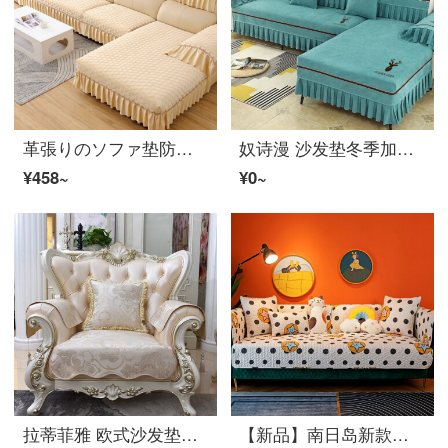
革張りのソファ垫防滑四季通用欧式冬季全包垫子贵妃毛フランネル皮纯色加厚套罩 フランネル羽单边-米色 定做专拍(定制联系小姐姐)
奴诗漫 沙发垫冬季加厚ソファーカバー罩现代简约贵妃全包套四季通用 一路平安绿 定制贵妃一体联系客服
¥458~
¥0~
拉蒂菲雅 欧式沙发垫奢华高档布艺防滑坐垫套装四季通用革張りのソファ巾靠背巾贵妃脚踏抱枕123组合定做经典 芳华米色波浪 (70+下垂18)*120坐垫
【新品】南日岛新款卡通沙发垫纯コットン布艺全包坐垫子皮防滑北欧简约客厅家用四季通用盖布靠背巾ソファーカバー罩冬季 童星（春季新款） 70*150cm