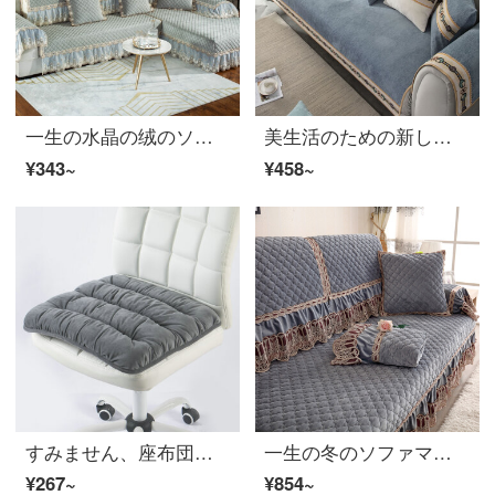
一生の水晶の绒のソファーのクッションが厚いです。冬のソファカバーは全部包んで、贵妃式の组み合わせソファタオルと中国式の木の毛の绒のソファーのクッションを组み合わせて、水晶の绒の心の灰色80+20*70 cmをオーダーメードします。
美生活のための新しい中国式ソファマット四季通用の滑り止め止めの木のバックパッキン現代中国風冬のシェニールのソファーカバーはオーダーメイドの福ボタン灰-灰70*70 cmの片片はタオルを支えることができます。
¥343~
¥458~
すみません、座布団と椅子、オフィスのソファークッションと椅子に冬の学生用マットを厚くして、滑り止めの滑り止めマットを敷いてください。40 cm*40 cm
一生の冬のソファマットに厚いソファカバーをかぶせて、毛の絨毯をカバーして、クッションに座ることが大好きです。新中国式の実木ソファタオルは全カバーの布芸滑り止めです。
¥267~
¥854~