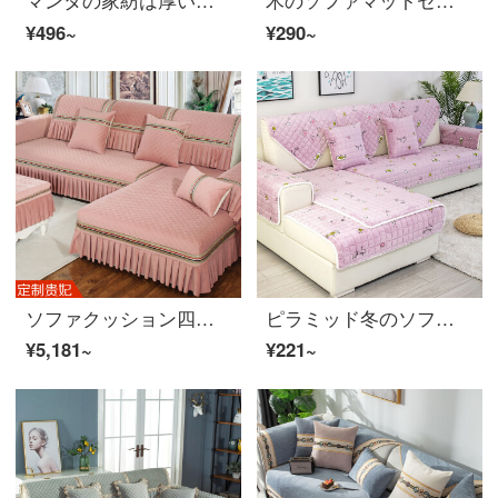
¥496~
¥290~
ソファクッション四季通用の滑り止めヨーロッパ式ソファカバー北欧冬毛绒クッション厚い冬散歩-ピンクの布芸ソファー(380-350 CM)現物コース
ピラミッド冬のソファマットセット厚いソファカバーカバー北欧滑り止めソファタオル背中カバー毛绒ソファクッション45*45 cm抱き枕カバー
¥5,181~
¥221~