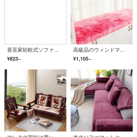
喜至家紡欧式ソファクッションセット四季通用純コットン布芸組合ソファ·カバーカバー冬の滑り止めに厚い丸太を加えた丸太の窓枠にマットレスを敷いた玉蜀黍フルネシングルポジション90~180 cm
高級品のウィンドマットを注文して冬のヨーロッパ式の真皮の羊毛のソファクッション滑り止めの羊の毛の绒のソファーのクッションを作って窓のピンクの60*60 cmを翻します。
¥823~
¥1,105~
マンタの家紡は厚い冬の木のソファーのクッションを持っています。背中に古い滑り止めの木を持っています。四季折々の赤い木を使っています。
木のソファマットセット滑り止め冬のウールクッションカバー全カバー四季通用組み合わせのソファーの背もたれカバーは独特の赤70*70 CMのシングルです。