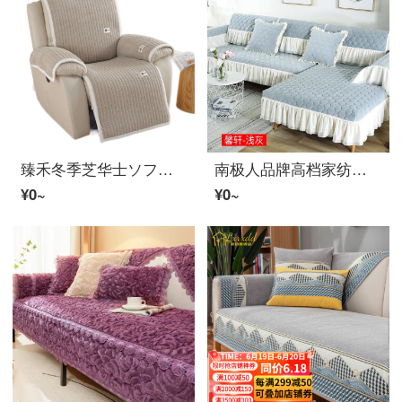
臻禾冬季芝华士ソファーカバー头等加厚舱芝华毛フランネルソファーカバー美甲功能沙发垫保暖防滑仕 菠萝フランネル-浅卡 单人位
南极人品牌高档家纺【官方旗舰】沙发冬季防滑毛フランネル加厚简约现代皮法兰フランネル套罩巾四季通用全包 馨轩-浅灰1 68*70加18边
¥0~
¥0~