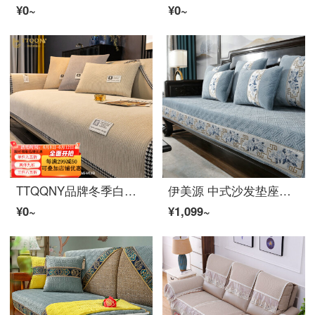
¥0~
¥0~
TTQQNY品牌冬季白色シュニエ沙发垫冬天款千鸟格轻奢高端坐垫防滑皮套罩盖布巾 BBG-R标千鸟-米白色 定制专拍联系客服
伊美源 中式沙发垫座垫加厚冬季新中式坐垫子高档ソファー盖布四季通用红木家具ソファーカバー罩巾冬款支持定制 陶然居/烟灰色 110*160cm（不含海绵） 一件
¥0~
¥1,099~