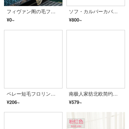
フィヴァン阁の毛フラッネのソファークッションセットは厚い冬のシンプルなデザインで、现代のソファ·カバーのカバーは全パックになっています。ソファーはクッションに座っています。
ソフ・カルバーカバー貴妃四季通用の厚い毛フンネルカバーソファクッション冬滑り止めクッション純愛灰色70*70+17裾
¥0~
¥800~
ペレー短毛フロリンソファパッド冬の厚め可愛いキャラクターの滑り止めソフファウカバー3人掛けソファクッションオーダーYK小卷毛-さくらんぼ粉70*70 cm
南极人家纺北欧简约ソファカバー冬季滑り止めマット厚い革张りのソファ·カバー四季通用カバー付きの怠け者-绿70*70 cm
¥206~
¥579~